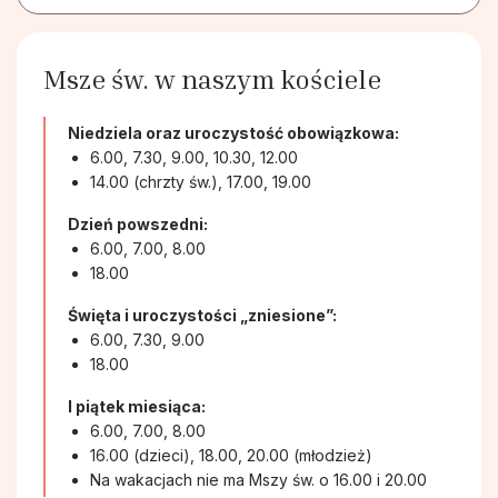
Stowarzyszenie Patronki Dobrej Śmierci
Msze św. w naszym kościele
Towarzystwo Przyjaciół WSD w Tarnowie
Niedziela oraz uroczystość obowiązkowa:
6.00, 7.30, 9.00, 10.30, 12.00
Wspólnota Krwi Chrystusa
14.00 (chrzty św.), 17.00, 19.00
Dzień powszedni:
Krucjata Wyzwolenia Człowieka
6.00, 7.00, 8.00
18.00
Rycerze św. Jana Pawła II
Święta i uroczystości „zniesione”:
6.00, 7.30, 9.00
18.00
Apostolstwo Pomocy Duszom Czyśćcowym
I piątek miesiąca:
6.00, 7.00, 8.00
Wspólnota modlitewna "Ojczyzna"
16.00 (dzieci), 18.00, 20.00 (młodzież)
Na wakacjach nie ma Mszy św. o 16.00 i 20.00