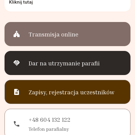
Pismo IKONA
Rodzinne Róże Różańcowe
Kliknij tutaj
Sakramenty
Hospicjum Domowe
church
Transmisja online
Koło Przyjaciół Radia Maryja
Promyczki Bożej Miłości
handshake
Dar na utrzymanie parafii
Róże Różańcowe
description
Zapisy, rejestracja uczestników
Rycerstwo Niepokalanej
Schola Dziecięca Boże Nutki
+48 604 132 122
phone
Służba Liturgiczna Ołtarza
Telefon parafialny