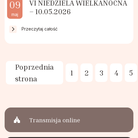
VI NIEDZIELA WIELKANOCNA
09
– 10.05.2026
maj
Przeczytaj całość
Poprzednia
1
2
3
4
5
strona
church
Transmisja online