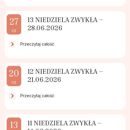
Stowarzyszenie Patronki Dobrej Śmierci
13 NIEDZIELA ZWYKŁA –
27
28.06.2026
Towarzystwo Przyjaciół WSD w Tarnowie
cz
Przeczytaj całość
Wspólnota Krwi Chrystusa
Krucjata Wyzwolenia Człowieka
12 NIEDZIELA ZWYKŁA –
20
21.06.2026
Rycerze św. Jana Pawła II
cz
Przeczytaj całość
Apostolstwo Pomocy Duszom Czyśćcowym
Wspólnota modlitewna "Ojczyzna"
11 NIEDZIELA ZWYKŁA –
13