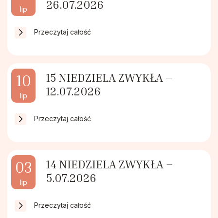
26.07.2026
Pismo IKONA
Rodzinne Róże Różańcowe
lip
Przeczytaj całość
Sakramenty
Hospicjum Domowe
Koło Przyjaciół Radia Maryja
15 NIEDZIELA ZWYKŁA –
10
12.07.2026
Promyczki Bożej Miłości
lip
Przeczytaj całość
Róże Różańcowe
Rycerstwo Niepokalanej
14 NIEDZIELA ZWYKŁA –
03
5.07.2026
Schola Dziecięca Boże Nutki
lip
Przeczytaj całość
Służba Liturgiczna Ołtarza