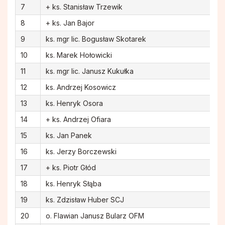
7
+ ks. Stanisław Trzewik
8
+ ks. Jan Bajor
9
ks. mgr lic. Bogusław Skotarek
10
ks. Marek Hołowicki
11
ks. mgr lic. Janusz Kukułka
12
ks. Andrzej Kosowicz
13
ks. Henryk Osora
14
+ ks. Andrzej Ofiara
15
ks. Jan Panek
16
ks. Jerzy Borczewski
17
+ ks. Piotr Głód
18
ks. Henryk Słąba
19
ks. Zdzisław Huber SCJ
20
o. Flawian Janusz Bularz OFM