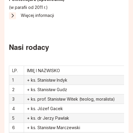
(w parafii od 2011 r.)
Więcej informacji
Nasi rodacy
LP.
IMIĘ I NAZWISKO
1
+ ks. Stanisław Indyk
2
+ ks. Stanisław Gudz
3
+ ks. prof. Stanisław Witek (teolog, moralista)
4
+ ks. Józef Gacek
5
+ ks. dr Jerzy Pawlak
6
+ ks. Stanisław Marczewski