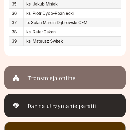
35
ks. Jakub Misiak
36
ks. Piotr Dydo-Rożniecki
37
o. Solan Marcin Dąbrowski OFM
38
ks. Rafał Gakan
39
ks. Mateusz Switek
church
Transmisja online
handshake
Dar na utrzymanie parafii