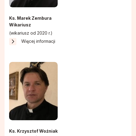
Stowarzyszenie Patronki Dobrej Śmierci
Ks. Marek Zembura
Wikariusz
Towarzystwo Przyjaciół WSD w Tarnowie
(wikariusz od 2020 r.)
Więcej informacji
Wspólnota Krwi Chrystusa
Krucjata Wyzwolenia Człowieka
Rycerze św. Jana Pawła II
Apostolstwo Pomocy Duszom Czyśćcowym
Wspólnota modlitewna "Ojczyzna"
Ks. Krzysztof Woźniak