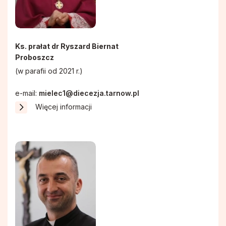
Pismo IKONA
Rodzinne Róże Różańcowe
Sakramenty
Hospicjum Domowe
Ks. prałat dr Ryszard Biernat
Proboszcz
Koło Przyjaciół Radia Maryja
(w parafii od 2021 r.)
e-mail:
mielec1@diecezja.tarnow.pl
Promyczki Bożej Miłości
Więcej informacji
Róże Różańcowe
Rycerstwo Niepokalanej
Schola Dziecięca Boże Nutki
Służba Liturgiczna Ołtarza