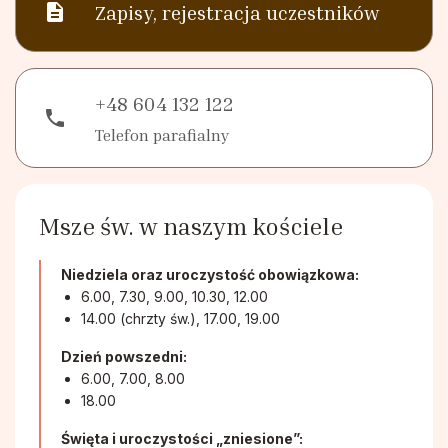
description
Zapisy, rejestracja uczestników
+48 604 132 122
phone
Telefon parafialny
Msze św. w naszym kościele
Niedziela oraz uroczystość obowiązkowa:
6.00, 7.30, 9.00, 10.30, 12.00
14.00 (chrzty św.), 17.00, 19.00
Dzień powszedni:
6.00, 7.00, 8.00
18.00
Święta i uroczystości „zniesione”: