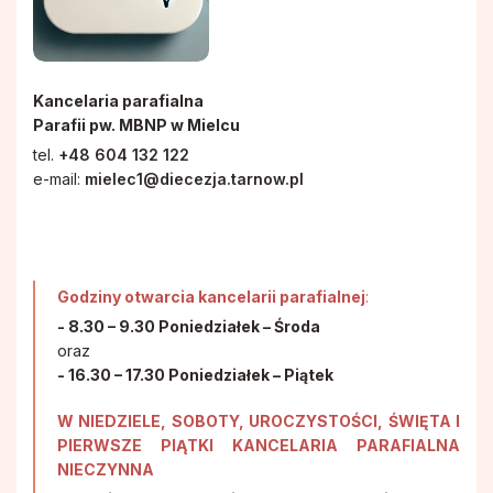
Pismo IKONA
Rodzinne Róże Różańcowe
Sakramenty
Hospicjum Domowe
Kancelaria parafialna
Parafii pw. MBNP w Mielcu
Koło Przyjaciół Radia Maryja
tel.
+48 604 132 122
e-mail:
mielec1@diecezja.tarnow.pl
Promyczki Bożej Miłości
Róże Różańcowe
Godziny otwarcia kancelarii parafialnej
:
- 8.30 – 9.30 Poniedziałek – Środa
Rycerstwo Niepokalanej
oraz
- 16.30 – 17.30 Poniedziałek – Piątek
Schola Dziecięca Boże Nutki
W NIEDZIELE, SOBOTY, UROCZYSTOŚCI, ŚWIĘTA I
PIERWSZE PIĄTKI KANCELARIA PARAFIALNA
Służba Liturgiczna Ołtarza
NIECZYNNA