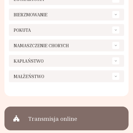
Duszpasterstwo Chorych i Samotnych
BIERZMOWANIE
Chór Parafialny
POKUTA
NAMASZCZENIE CHORYCH
KAPŁAŃSTWO
MAŁŻEŃSTWO
church
Transmisja online