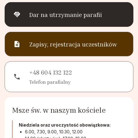
handshake
Dar na utrzymanie parafii
description
Zapisy, rejestracja uczestników
+48 604 132 122
phone
Telefon parafialny
Msze św. w naszym kościele
Niedziela oraz uroczystość obowiązkowa:
6.00, 7.30, 9.00, 10.30, 12.00