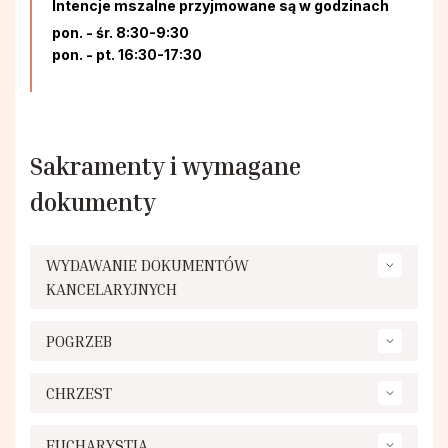
Intencje mszalne przyjmowane są w godzinach
pon. - śr. 8:30-9:30
Stowarzyszenie Patronki Dobrej Śmierci
pon. - pt. 16:30-17:30
Towarzystwo Przyjaciół WSD w Tarnowie
Wspólnota Krwi Chrystusa
Sakramenty i wymagane
dokumenty
Krucjata Wyzwolenia Człowieka
WYDAWANIE DOKUMENTÓW
Rycerze św. Jana Pawła II
KANCELARYJNYCH
Apostolstwo Pomocy Duszom Czyśćcowym
POGRZEB
CHRZEST
Wspólnota modlitewna "Ojczyzna"
EUCHARYSTIA