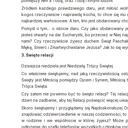
pomiędzy Nim a Tobą, oraz Tobą i innymi ludźmi.
Źródłem każdego prawdziwego daru, jest miłość wolna
kogoś rzeczywiście i naprawdę kocha, to chce się mu of
najbardziej wartościowe. A ten, kto jest obdarowany ch
Pomyśl o tym… o istocie daru. Czy jako obdarowany je
jesteś otwarty na dar Eucharystii, bo przecież w Niej n
nami? Czy rzeczywiście żyjesz duchem Świąt Paschal
Mękę, Śmierć i Zmartwychwstanie Jezusa? Jak to się wy
3. Święto relacji
Dzisiejsza niedziela jest Niedzielą Trójcy Świętej.
Co właściwie świętujemy, nad jaką rzeczywistością os
Święty jest Miłością pomiędzy Ojcem i Synem, Miłością ta
Trójca Święta.
Czy zatem nie powinno być to święto relacji? Tej rela
dzień na zadbanie, aby tej Relacji poświęcić więcej uwag
Skoro świętujemy i przyglądamy się Najdoskonalszej Os
znajdować odzwierciedlenie w naszej codzienności, to
w rodzinie i we wspólnocie w której żyjesz? Może 
odłożenie do szafki telefonów wszystkich członków rod