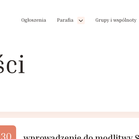
Ogłoszenia
Parafia
Grupy i wspólnoty
ści
30
wprowadzenie do modlitwy 