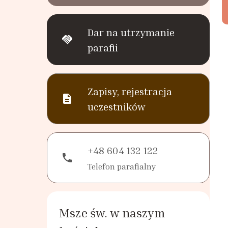
Dar na utrzymanie
handshake
parafii
Zapisy, rejestracja
description
uczestników
+48 604 132 122
phone
Telefon parafialny
Msze św. w naszym