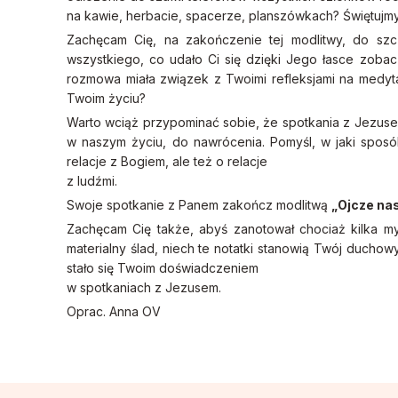
na kawie, herbacie, spacerze, planszówkach? Świętujmy 
Zachęcam Cię, na zakończenie tej modlitwy, do s
wszystkiego, co udało Ci się dzięki Jego łasce zobac
rozmowa miała związek z Twoimi refleksjami na medyta
Twoim życiu?
Warto wciąż przypominać sobie, że spotkania z Jezuse
w naszym życiu, do nawrócenia. Pomyśl, w jaki spos
relacje z Bogiem, ale też o relacje
z ludźmi.
Swoje spotkanie z Panem zakończ modlitwą
„Ojcze na
Zachęcam Cię także, abyś zanotował chociaż kilka myśl
materialny ślad, niech te notatki stanowią Twój ducho
stało się Twoim doświadczeniem
w spotkaniach z Jezusem.
Oprac. Anna OV