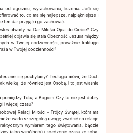
 od egoizmu, wyrachowania, liczenia. Jeśli się
iarować to, co ma się najlepsze, najpiękniejsze i
ce ten dar przyjąć i go zachować.
steś otwarty na Dar Miłości Ojca do Ciebie? Czy
ajpełniej objawia się stała Obecność Jezusa między
nych w Twojej codzienności, poważnie traktując
raża w Twojej codzienności?
tatecznie się pochylamy? Teologia mówi, że Duch
k wielką, że również jest Osobą. I to jest właśnie
cji pomiędzy Tobą a Bogiem. Czy to nie jest dobry
i i więcej czasu?
obowej Relacji Miłości – Trójcy Świętej, która ma
 może warto szczególną uwagę zwrócić na relacje
praktycznym wymiarem tego świętowania, będzie
ziny (albo wspólnoty) i spędzenie czasu ze sobą,