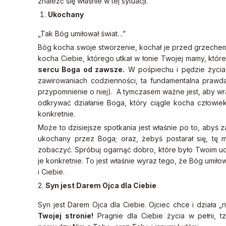
znaleźć się właśnie w tej sytuacji.
Ukochany
„Tak Bóg umiłował świat…”
Bóg kocha swoje stworzenie, kochał je przed grzechem
kocha Ciebie, którego utkał w łonie Twojej mamy, któ
sercu Boga od zawsze.
W pośpiechu i pędzie życia
zawirowaniach codzienności, ta fundamentalna prawd
przypomnienie o niej). A tymczasem ważne jest, aby wr
odkrywać działanie Boga, który ciągle kocha człowiek
konkretnie.
Może to dzisiejsze spotkania jest właśnie po to, abyś z
ukochany przez Boga; oraz, żebyś postarał się, tę m
zobaczyć. Spróbuj ogarnąć dobro, które było Twoim ud
je konkretnie. To jest właśnie wyraz tego, że Bóg umiłow
i Ciebie.
2.
Syn jest Darem Ojca dla Ciebie
Syn jest Darem Ojca dla Ciebie. Ojciec chce i działa „n
Twojej stronie!
Pragnie dla Ciebie życia w pełni, t