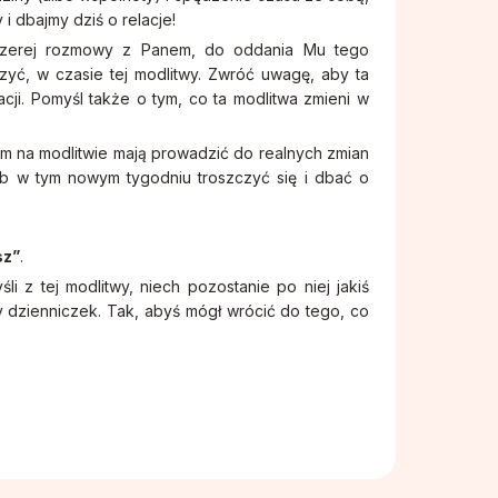
i dbajmy dziś o relacje!
zczerej rozmowy z Panem, do oddania Mu tego
zyć, w czasie tej modlitwy. Zwróć uwagę, aby ta
cji. Pomyśl także o tym, co ta modlitwa zmieni w
m na modlitwie mają prowadzić do realnych zmian
ób w tym nowym tygodniu troszczyć się i dbać o
sz”
.
i z tej modlitwy, niech pozostanie po niej jakiś
wy dzienniczek. Tak, abyś mógł wrócić do tego, co