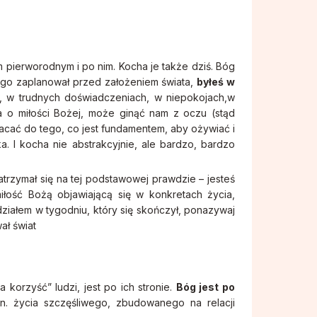
 pierworodnym i po nim. Kocha je także dziś. Bóg
rego zaplanował przed założeniem świata,
byłeś w
, w trudnych doświadczeniach, w niepokojach,w
a o miłości Bożej, może ginąć nam z oczu (stąd
acać do tego, co jest fundamentem, aby ożywiać i
a. I kocha nie abstrakcyjnie, ale bardzo, bardzo
atrzymał się na tej podstawowej prawdzie – jesteś
iłość Bożą objawiającą się w konkretach życia,
ziałem w tygodniu, który się skończył, ponazywaj
ał świat
a korzyść” ludzi, jest po ich stronie.
Bóg jest po
zn. życia szczęśliwego, zbudowanego na relacji