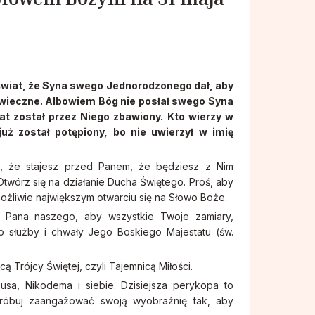
świat, że Syna swego Jednorodzonego dał, aby
ie wieczne. Albowiem Bóg nie posłał swego Syna
wiat został przez Niego zbawiony. Kto wierzy w
już został potępiony, bo nie uwierzył w imię
 że stajesz przed Panem, że będziesz z Nim
Otwórz się na działanie Ducha Świętego. Proś, aby
ożliwie największym otwarciu się na Słowo Boże.
Pana naszego, aby wszystkie Twoje zamiary,
 służby i chwały Jego Boskiego Majestatu (św.
icą Trójcy Świętej, czyli Tajemnicą Miłości.
a, Nikodema i siebie. Dzisiejsza perykopa to
óbuj zaangażować swoją wyobraźnię tak, aby