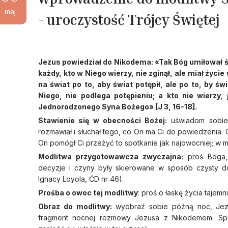
maj
- uroczystość Trójcy Świętej
Jezus powiedział do Nikodema: «Tak Bóg umiłował 
każdy, kto w Niego wierzy, nie zginął, ale miał życ
na świat po to, aby świat potępił, ale po to, by ś
Niego, nie podlega potępieniu; a kto nie wierzy, 
Jednorodzonego Syna Bożego» [J 3, 16-18].
Stawienie się w obecności Bożej:
uświadom sobie,
rozmawiał i słuchał tego, co On ma Ci do powiedzenia. 
On pomógł Ci przeżyć to spotkanie jak najowocniej; w m
Modlitwa przygotowawcza zwyczajna:
proś Boga, 
decyzje i czyny były skierowane w sposób czysty do
Ignacy Loyola, ĆD nr 46).
Prośba o owoc tej modlitwy
: proś o łaskę życia tajemn
Obraz do modlitwy:
wyobraź sobie późną noc, Jezus
fragment nocnej rozmowy Jezusa z Nikodemem. Spr