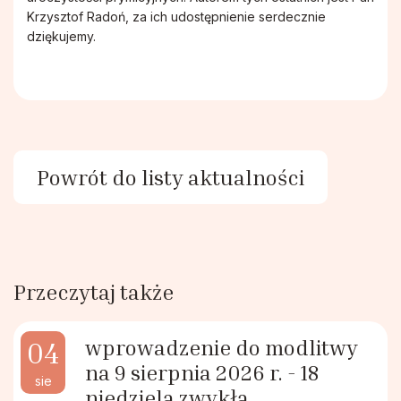
Krzysztof Radoń, za ich udostępnienie serdecznie
Stowarzyszenie Patronki Dobrej Śmierci
dziękujemy.
Towarzystwo Przyjaciół WSD w Tarnowie
Wspólnota Krwi Chrystusa
Powrót do listy aktualności
Krucjata Wyzwolenia Człowieka
Rycerze św. Jana Pawła II
Przeczytaj także
Apostolstwo Pomocy Duszom Czyśćcowym
wprowadzenie do modlitwy
04
Wspólnota modlitewna "Ojczyzna"
na 9 sierpnia 2026 r. - 18
sie
niedziela zwykła