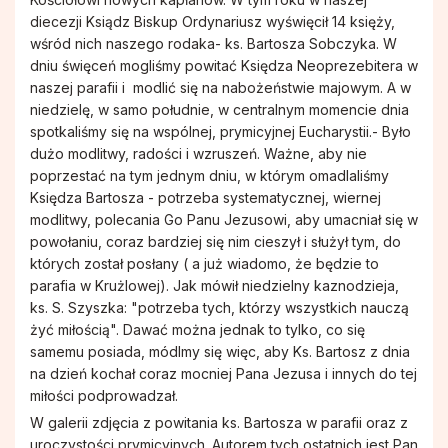
Pismo IKONA
Rodzinne Róże Różańcowe
diecezji Ksiądz Biskup Ordynariusz wyświęcił 14 księży,
wśród nich naszego rodaka- ks. Bartosza Sobczyka. W
dniu święceń mogliśmy powitać Księdza Neoprezebitera w
Sakramenty
Hospicjum Domowe
naszej parafii i modlić się na nabożeństwie majowym. A w
niedzielę, w samo południe, w centralnym momencie dnia
Koło Przyjaciół Radia Maryja
spotkaliśmy się na wspólnej, prymicyjnej Eucharystii.- Było
dużo modlitwy, radości i wzruszeń. Ważne, aby nie
poprzestać na tym jednym dniu, w którym omadlaliśmy
Promyczki Bożej Miłości
Księdza Bartosza - potrzeba systematycznej, wiernej
modlitwy, polecania Go Panu Jezusowi, aby umacniał się w
powołaniu, coraz bardziej się nim cieszył i służył tym, do
Róże Różańcowe
których został posłany ( a już wiadomo, że będzie to
parafia w Krużlowej). Jak mówił niedzielny kaznodzieja,
Rycerstwo Niepokalanej
ks. S. Szyszka: "potrzeba tych, którzy wszystkich nauczą
żyć miłością". Dawać można jednak to tylko, co się
samemu posiada, módlmy się więc, aby Ks. Bartosz z dnia
Schola Dziecięca Boże Nutki
na dzień kochał coraz mocniej Pana Jezusa i innych do tej
miłości podprowadzał.
W galerii zdjęcia z powitania ks. Bartosza w parafii oraz z
Służba Liturgiczna Ołtarza
uroczystości prymicyjnych. Autorem tych ostatnich jest Pan