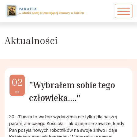
Powrót
Powrót
Powrót
Zarys dziejów parafii
Akcja Katolicka
Ekstremalna Droga Krzyżowa
Aktualności
Duszpasterze
Arcybractwo Serca Pana Jezusa
PPT - Grupa 17
Duszpasterze w historii parafii
Caritas
02
"Wybrałem sobie tego
Dawni proboszczowie
Dziewczęca Służba Maryjna
cz
człowieka...."
Siostry Zakonne
Grupa Młodzieżowa
30 i 31 maja to ważne wydarzenia nie tylko dla naszej
Patronka Mielca
Grupa Ojca Pio
parafii, ale całego Kościoła. Tak dzieje się zawsze, kiedy
Pan posyła nowych robotników na swoje żniwo i daje
Kościołowi nowych kapłanów. W tym roku w naszej