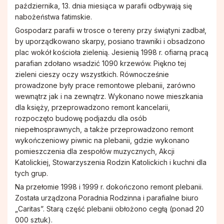
października, 13. dnia miesiąca w parafii odbywają się
nabożeństwa fatimskie.
Gospodarz parafii w trosce o tereny przy świątyni zadbał,
by uporządkowano skarpy, posiano trawniki i obsadzono
plac wokół kościoła zielenią. Jesienią 1998 r. ofiarną pracą
parafian zdołano wsadzić 1090 krzewów. Piękno tej
zieleni cieszy oczy wszystkich. Równocześnie
prowadzone były prace remontowe plebanii, zarówno
wewnątrz jak i na zewnątrz. Wykonano nowe mieszkania
dla księży, przeprowadzono remont kancelarii,
rozpoczęto budowę podjazdu dla osób
niepełnosprawnych, a także przeprowadzono remont
wykończeniowy piwnic na plebanii, gdzie wykonano
pomieszczenia dla zespołów muzycznych, Akcji
Katolickiej, Stowarzyszenia Rodzin Katolickich i kuchni dla
tych grup.
Na przełomie 1998 i 1999 r. dokończono remont plebanii.
Została urządzona Poradnia Rodzinna i parafialne biuro
„Caritas”. Starą część plebanii obłożono cegłą (ponad 20
000 sztuk).