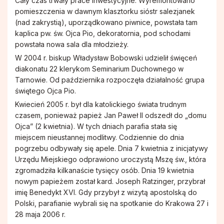
Cały czas trwały prace inwestycyjne. Wyremontowano
pomieszczenia w dawnym klasztorku sióstr salezjanek
(nad zakrystią), uporządkowano piwnice, powstała tam
kaplica pw. św. Ojca Pio, dekoratornia, pod schodami
powstała nowa sala dla młodzieży.
W 2004 r. biskup Władysław Bobowski udzielił święceń
diakonatu 22 klerykom Seminarium Duchownego w
Tarnowie. Od października rozpoczęła działalność grupa
świętego Ojca Pio.
Kwiecień 2005 r. był dla katolickiego świata trudnym
czasem, ponieważ papież Jan Paweł II odszedł do „domu
Ojca” (2 kwietnia). W tych dniach parafia stała się
miejscem nieustannej modlitwy. Codziennie do dnia
pogrzebu odbywały się apele. Dnia 7 kwietnia z inicjatywy
Urzędu Miejskiego odprawiono uroczystą Mszę św., która
zgromadziła kilkanaście tysięcy osób. Dnia 19 kwietnia
nowym papieżem został kard. Joseph Ratzinger, przybrał
imię Benedykt XVI. Gdy przybył z wizytą apostolską do
Polski, parafianie wybrali się na spotkanie do Krakowa 27 i
28 maja 2006 r.