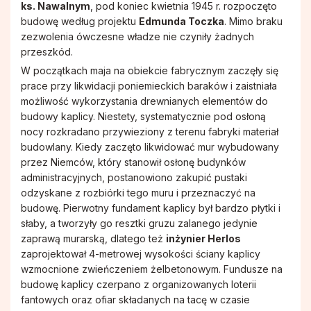
ks. Nawalnym
, pod koniec kwietnia 1945 r. rozpoczęto
budowę według projektu
Edmunda Toczka
. Mimo braku
zezwolenia ówczesne władze nie czyniły żadnych
przeszkód.
W początkach maja na obiekcie fabrycznym zaczęły się
prace przy likwidacji poniemieckich baraków i zaistniała
możliwość wykorzystania drewnianych elementów do
budowy kaplicy. Niestety, systematycznie pod osłoną
nocy rozkradano przywieziony z terenu fabryki materiał
budowlany. Kiedy zaczęto likwidować mur wybudowany
przez Niemców, który stanowił osłonę budynków
administracyjnych, postanowiono zakupić pustaki
odzyskane z rozbiórki tego muru i przeznaczyć na
budowę. Pierwotny fundament kaplicy był bardzo płytki i
słaby, a tworzyły go resztki gruzu zalanego jedynie
zaprawą murarską, dlatego też
inżynier Herlos
zaprojektował 4-metrowej wysokości ściany kaplicy
wzmocnione zwieńczeniem żelbetonowym. Fundusze na
budowę kaplicy czerpano z organizowanych loterii
fantowych oraz ofiar składanych na tacę w czasie