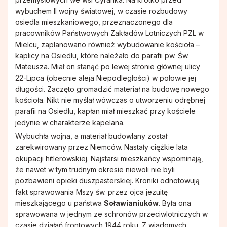
Pismo IKONA
Rodzinne Róże Różańcowe
wybuchem II wojny światowej, w czasie rozbudowy
osiedla mieszkaniowego, przeznaczonego dla
pracowników Państwowych Zakładów Lotniczych PZL w
Sakramenty
Hospicjum Domowe
Mielcu, zaplanowano również wybudowanie kościoła –
kaplicy na Osiedlu, które należało do parafii pw. Św.
Koło Przyjaciół Radia Maryja
Mateusza. Miał on stanąć po lewej stronie głównej ulicy
22-Lipca (obecnie aleja Niepodległości) w połowie jej
długości. Zaczęto gromadzić materiał na budowę nowego
Promyczki Bożej Miłości
kościoła. Nikt nie myślał wówczas o utworzeniu odrębnej
parafii na Osiedlu, kapłan miał mieszkać przy kościele
jedynie w charakterze kapelana.
Róże Różańcowe
Wybuchła wojna, a materiał budowlany został
zarekwirowany przez Niemców. Nastały ciężkie lata
Rycerstwo Niepokalanej
okupacji hitlerowskiej. Najstarsi mieszkańcy wspominają,
że nawet w tym trudnym okresie niewoli nie byli
pozbawieni opieki duszpasterskiej. Kroniki odnotowują
Schola Dziecięca Boże Nutki
fakt sprawowania Mszy św. przez ojca jezuitę
mieszkającego u państwa
Soławianiuków
. Była ona
sprawowana w jednym ze schronów przeciwlotniczych w
Służba Liturgiczna Ołtarza
czasie działań frontowych 1944 roku. Z wiadomych