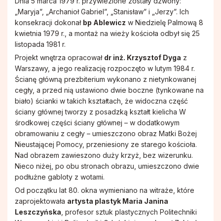
Dnia 5 marca 1979 r. przywiezione zostały dzwony:
„Maryja”, „Archanioł Gabriel”, „Stanisław” i „Jerzy”. Ich
konsekracji dokonał
bp Ablewicz
w Niedzielę Palmową 8
kwietnia 1979 r., a montaż na wieży kościoła odbył się 25
listopada 1981 r.
Projekt wnętrza opracował
dr inż. Krzysztof Dyga
z
Warszawy, a jego realizację rozpoczęto w lutym 1984 r.
Ścianę główną prezbiterium wykonano z nietynkowanej
cegły, a przed nią ustawiono dwie boczne (tynkowane na
biało) ścianki w takich kształtach, że widoczna część
ściany głównej tworzy z posadzką kształt kielicha W
środkowej części ściany głównej – w dodatkowym
obramowaniu z cegły – umieszczono obraz Matki Bożej
Nieustającej Pomocy, przeniesiony ze starego kościoła.
Nad obrazem zawieszono duży krzyż, bez wizerunku.
Nieco niżej, po obu stronach obrazu, umieszczono dwie
podłużne gabloty z wotami.
Od początku lat 80. okna wymieniano na witraże, które
zaprojektowała
artysta plastyk Maria Janina
Leszczyńska
, profesor sztuk plastycznych Politechniki