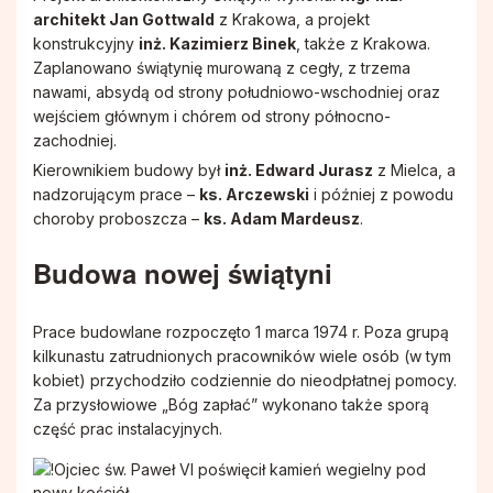
architekt Jan Gottwald
z Krakowa, a projekt
konstrukcyjny
inż. Kazimierz Binek
, także z Krakowa.
Zaplanowano świątynię murowaną z cegły, z trzema
nawami, absydą od strony południowo-wschodniej oraz
wejściem głównym i chórem od strony północno-
zachodniej.
Kierownikiem budowy był
inż. Edward Jurasz
z Mielca, a
nadzorującym prace –
ks. Arczewski
i później z powodu
choroby proboszcza –
ks. Adam Mardeusz
.
Budowa nowej świątyni
Prace budowlane rozpoczęto 1 marca 1974 r. Poza grupą
kilkunastu zatrudnionych pracowników wiele osób (w tym
kobiet) przychodziło codziennie do nieodpłatnej pomocy.
Za przysłowiowe „Bóg zapłać” wykonano także sporą
część prac instalacyjnych.