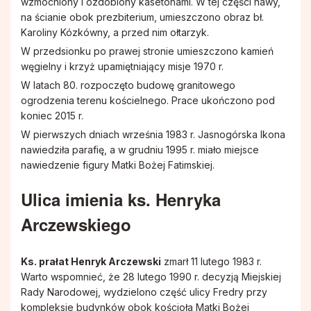
wzmocniony i ozdobiony kasetonami. W tej części nawy,
na ścianie obok prezbiterium, umieszczono obraz bł.
Karoliny Kózkówny, a przed nim ołtarzyk.
W przedsionku po prawej stronie umieszczono kamień
węgielny i krzyż upamiętniający misje 1970 r.
W latach 80. rozpoczęto budowę granitowego
ogrodzenia terenu kościelnego. Prace ukończono pod
koniec 2015 r.
W pierwszych dniach września 1983 r. Jasnogórska Ikona
nawiedziła parafię, a w grudniu 1995 r. miało miejsce
nawiedzenie figury Matki Bożej Fatimskiej.
Ulica imienia ks. Henryka
Arczewskiego
Ks. prałat Henryk Arczewski
zmarł 11 lutego 1983 r.
Warto wspomnieć, że 28 lutego 1990 r. decyzją Miejskiej
Rady Narodowej, wydzielono część ulicy Fredry przy
kompleksie budynków obok kościoła Matki Bożej