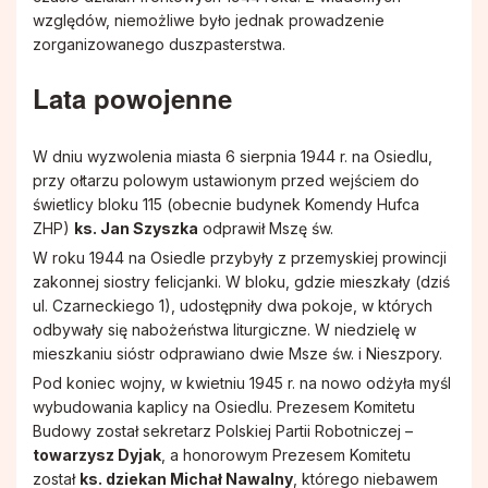
względów, niemożliwe było jednak prowadzenie
Stowarzyszenie Patronki Dobrej Śmierci
zorganizowanego duszpasterstwa.
Lata powojenne
Towarzystwo Przyjaciół WSD w Tarnowie
W dniu wyzwolenia miasta 6 sierpnia 1944 r. na Osiedlu,
Wspólnota Krwi Chrystusa
przy ołtarzu polowym ustawionym przed wejściem do
świetlicy bloku 115 (obecnie budynek Komendy Hufca
ZHP)
ks. Jan Szyszka
odprawił Mszę św.
Krucjata Wyzwolenia Człowieka
W roku 1944 na Osiedle przybyły z przemyskiej prowincji
zakonnej siostry felicjanki. W bloku, gdzie mieszkały (dziś
Rycerze św. Jana Pawła II
ul. Czarneckiego 1), udostępniły dwa pokoje, w których
odbywały się nabożeństwa liturgiczne. W niedzielę w
mieszkaniu sióstr odprawiano dwie Msze św. i Nieszpory.
Apostolstwo Pomocy Duszom Czyśćcowym
Pod koniec wojny, w kwietniu 1945 r. na nowo odżyła myśl
wybudowania kaplicy na Osiedlu. Prezesem Komitetu
Budowy został sekretarz Polskiej Partii Robotniczej –
Wspólnota modlitewna "Ojczyzna"
towarzysz Dyjak
, a honorowym Prezesem Komitetu
został
ks. dziekan Michał Nawalny
, którego niebawem