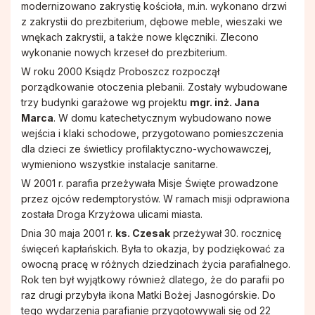
modernizowano zakrystię kościoła, m.in. wykonano drzwi
z zakrystii do prezbiterium, dębowe meble, wieszaki we
wnękach zakrystii, a także nowe klęczniki. Zlecono
wykonanie nowych krzeseł do prezbiterium.
W roku 2000 Ksiądz Proboszcz rozpoczął
porządkowanie otoczenia plebanii. Zostały wybudowane
trzy budynki garażowe wg projektu
mgr. inż. Jana
Marca
. W domu katechetycznym wybudowano nowe
wejścia i klaki schodowe, przygotowano pomieszczenia
dla dzieci ze świetlicy profilaktyczno-wychowawczej,
wymieniono wszystkie instalacje sanitarne.
W 2001 r. parafia przeżywała Misje Święte prowadzone
przez ojców redemptorystów. W ramach misji odprawiona
została Droga Krzyżowa ulicami miasta.
Dnia 30 maja 2001 r.
ks. Czesak
przeżywał 30. rocznicę
święceń kapłańskich. Była to okazja, by podziękować za
owocną pracę w różnych dziedzinach życia parafialnego.
Rok ten był wyjątkowy również dlatego, że do parafii po
raz drugi przybyła ikona Matki Bożej Jasnogórskie. Do
tego wydarzenia parafianie przygotowywali się od 22