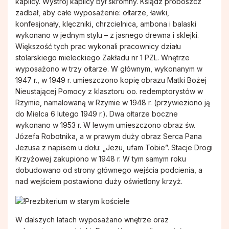
kaplicy. Wystrój kaplicy był skromny. Ksiądz proboszcz
zadbał, aby całe wyposażenie: ołtarze, ławki,
konfesjonały, klęczniki, chrzcielnica, ambona i balaski
wykonano w jednym stylu – z jasnego drewna i sklejki.
Większość tych prac wykonali pracownicy działu
stolarskiego mieleckiego Zakładu nr 1 PZL. Wnętrze
wyposażono w trzy ołtarze. W głównym, wykonanym w
1947 r., w 1949 r. umieszczono kopię obrazu Matki Bożej
Nieustającej Pomocy z klasztoru oo. redemptorystów w
Rzymie, namalowaną w Rzymie w 1948 r. (przywieziono ją
do Mielca 6 lutego 1949 r.). Dwa ołtarze boczne
wykonano w 1953 r. W lewym umieszczono obraz św.
Józefa Robotnika, a w prawym duży obraz Serca Pana
Jezusa z napisem u dołu: „Jezu, ufam Tobie”. Stacje Drogi
Krzyżowej zakupiono w 1948 r. W tym samym roku
dobudowano od strony głównego wejścia podcienia, a
nad wejściem postawiono duży oświetlony krzyż.
W dalszych latach wyposażano wnętrze oraz