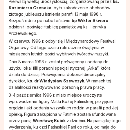
Pierwszą wielką uroczystością, zorganizowaną przez
ks.
Kazimierza Czesaka
, było zakończenie obchodów
złotego jubileuszu istnienia parafii 13 maja 1998 r.
Bezpośrednio po nabożeństwie
bp Wiktor Skworc
odsłonił i poświęcił tablicę pamiątkową ks. Henryka
Arczewskiego.
W czerwcu 1998 r. odbył się I Międzynarodowy Festiwal
Organowy. Od tego czasu rokrocznie świątynia w
miesiącach letnich gości wybitnych twórców muzyki.
Dnia 8 marca 1998 r. został poświęcony i oddany do
użytku lokal filii poradni specjalistycznej „Arka”, która
działa do dzisiaj. Poświęcenia dokonał diecezjalny
dyrektor,
ks. dr Władysław Szewczyk
. W ramach tej
działalności reaktywowano poradnię prawa pracy.
3-4 października 1998 r. miało miejsce uroczyste
wprowadzenie figury Matki Bożej Fatimskiej, przyjęcie
orędzia i akt oddania wszystkich rodzin w parafii pod Jej
opiekę. Figura zakupiona w Fatimie została ufundowana
przez panią
Wiesławę Kubik
z dziećmi. Na pamiątkę tego
wydarzenia, ku czci Fatimskiej Pani co roku, od maja do