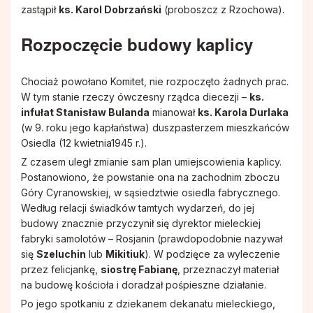
Duszpasterstwo Chorych i Samotnych
zastąpił
ks. Karol Dobrzański
(proboszcz z Rzochowa).
Rozpoczęcie budowy kaplicy
Chór Parafialny
Chociaż powołano Komitet, nie rozpoczęto żadnych prac.
W tym stanie rzeczy ówczesny rządca diecezji –
ks.
infułat Stanisław Bulanda
mianował
ks. Karola Durlaka
(w 9. roku jego kapłaństwa) duszpasterzem mieszkańców
Osiedla (12 kwietnia1945 r.).
Z czasem uległ zmianie sam plan umiejscowienia kaplicy.
Postanowiono, że powstanie ona na zachodnim zboczu
Góry Cyranowskiej, w sąsiedztwie osiedla fabrycznego.
Według relacji świadków tamtych wydarzeń, do jej
budowy znacznie przyczynił się dyrektor mieleckiej
fabryki samolotów – Rosjanin (prawdopodobnie nazywał
się
Szeluchin
lub
Mikitiuk
). W podzięce za wyleczenie
przez felicjankę,
siostrę Fabianę
, przeznaczył materiał
na budowę kościoła i doradzał pośpieszne działanie.
Po jego spotkaniu z dziekanem dekanatu mieleckiego,