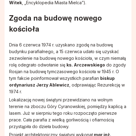
Witek
, „Encyklopedia Miasta Mielca”).
Zgoda na budowę nowego
kościoła
Dnia 6 czerwca 1974 r. uzyskano zgodę na budowę
budynku parafialnego, a 15 czerwca udało się uzyskać
zezwolenie na budowę nowego kościoła, w czym niemałą
rolę odegrało odwołanie się
ks. Arczewskiego
do zgody
Rosjan na budowę tymczasowego kościoła w 1945 r. O
tym fakcie poinformował wszystkich parafian
biskup
ordynariusz Jerzy Ablewicz
, odprawiając Rezurekcję w
1974 r.
Lokalizację nowej świątyni przewidziano na wolnym
terenie na zboczu Góry Cyranowskiej, pomiędzy kaplicą a
lasem. Już w sierpniu tego roku rozpoczęto pierwsze
prace. Cała parafia z wielką gorliwością i ofiarnością
przystąpiła do dzieła budowy.
Projekt architektoniczny świątyni wykonał
mgr inż.