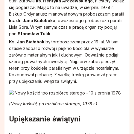
Stan zdrowia
ks. Henryka Arczewskiego
, niestety, wciąż
się pogarszał. Mając to na uwadze, w sierpniu 1978 r.
Biskup Ordynariusz mianował nowym proboszczem parafii
ks. dr. Jana Białoboka
, ówczesnego proboszcza parafii
Lisia Góra. W tym samym czasie pracę organisty podjął
pan
Stanisław Tulik
.
Ks. Jan Białobok
był proboszczem przez 19 lat. W tym
czasie zadbał o rozwój i piękno kościoła w wymiarze
zarówno materialnym jak i duchowym. Odważnie podjął
szereg poważnych inwestycji. Najpierw zabezpieczył
teren przy kościele parafialnym w urzędzie notarialnym.
Rozbudował plebanię. Z wielką troską prowadził prace
przy upiększaniu wnętrza świątyni.
(Nowy kościół, po rozbiórce starego, 1978 r.)
Upiększanie świątyni