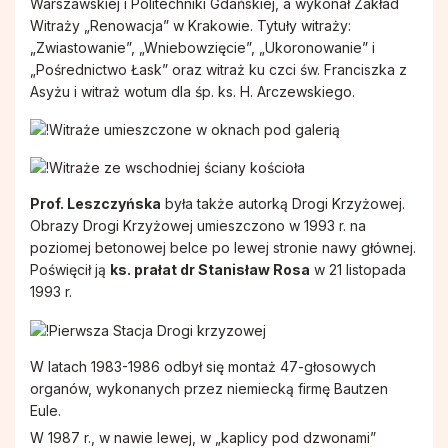
Warszawskiej i Politechniki Gdańskiej, a wykonał Zakład
Witraży „Renowacja” w Krakowie. Tytuły witraży:
„Zwiastowanie”, „Wniebowzięcie”, „Ukoronowanie” i
„Pośrednictwo Łask” oraz witraż ku czci św. Franciszka z
Asyżu i witraż wotum dla śp. ks. H. Arczewskiego.
Prof. Leszczyńska
była także autorką Drogi Krzyżowej.
Obrazy Drogi Krzyżowej umieszczono w 1993 r. na
poziomej betonowej belce po lewej stronie nawy głównej.
Poświęcił ją
ks. prałat dr Stanisław Rosa
w 21 listopada
1993 r.
W latach 1983-1986 odbył się montaż 47-głosowych
organów, wykonanych przez niemiecką firmę Bautzen
Eule.
W 1987 r., w nawie lewej, w „kaplicy pod dzwonami”