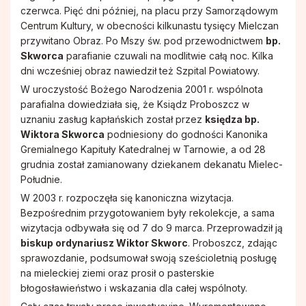
czerwca. Pięć dni później, na placu przy Samorządowym
Centrum Kultury, w obecności kilkunastu tysięcy Mielczan
przywitano Obraz. Po Mszy św. pod przewodnictwem
bp.
Skworca
parafianie czuwali na modlitwie całą noc. Kilka
dni wcześniej obraz nawiedził też Szpital Powiatowy.
W uroczystość Bożego Narodzenia 2001 r. wspólnota
parafialna dowiedziała się, że Ksiądz Proboszcz w
uznaniu zasług kapłańskich został przez
księdza bp.
Wiktora Skworca
podniesiony do godności Kanonika
Gremialnego Kapituły Katedralnej w Tarnowie, a od 28
grudnia został zamianowany dziekanem dekanatu Mielec-
Południe.
W 2003 r. rozpoczęła się kanoniczna wizytacja.
Bezpośrednim przygotowaniem były rekolekcje, a sama
wizytacja odbywała się od 7 do 9 marca. Przeprowadził ją
biskup ordynariusz Wiktor Skworc
. Proboszcz, zdając
sprawozdanie, podsumował swoją sześcioletnią posługę
na mieleckiej ziemi oraz prosił o pasterskie
błogosławieństwo i wskazania dla całej wspólnoty.