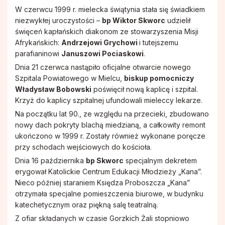
W czerwcu 1999 r. mielecka świątynia stała się świadkiem
niezwykłej uroczystości –
bp Wiktor Skworc
udzielił
święceń kapłańskich diakonom ze stowarzyszenia Misji
Afrykańskich:
Andrzejowi Grychowi
i tutejszemu
parafianinowi
Januszowi Pociaskowi
.
Dnia 21 czerwca nastąpiło oficjalne otwarcie nowego
Szpitala Powiatowego w Mielcu,
biskup pomocniczy
Władysław Bobowski
poświęcił nową kaplicę i szpital.
Krzyż do kaplicy szpitalnej ufundowali mieleccy lekarze.
Na początku lat 90., ze względu na przecieki, zbudowano
nowy dach pokryty blachą miedzianą, a całkowity remont
ukończono w 1999 r. Zostały również wykonane poręcze
przy schodach wejściowych do kościoła.
Dnia 16 października
bp Skworc
specjalnym dekretem
erygował Katolickie Centrum Edukacji Młodzieży „Kana”.
Nieco później staraniem Księdza Proboszcza „Kana”
otrzymała specjalne pomieszczenia biurowe, w budynku
katechetycznym oraz piękną salę teatralną.
Z ofiar składanych w czasie Gorzkich Żali stopniowo