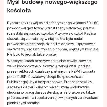
Myśl budowy nowego-większego
kościoła
Dynamiczny rozwój osiedla fabrycznego w latach 50. i 60.
powodował gwałtowny wzrost liczby katolików, parafia
rozrastała się bardzo szybko. Przybywało szkół. Kaplica
okazała się za mała, by w niej można było nadal
prowadzić katechizację dzieci i młodzieży, i sprawować
sakramenty. Zaczęto myśleć o nowym, większym kościele.
Nie było to jednak takie proste.
W tamtych latach przeżywano trudne chwile, bowiem
walka ideologiczna o laicyzację załogi WSK, podjęta
przez niektórych działaczy partyjnych z PZPR i wsparta
przez PUBP (Powiatowy Urząd Bezpieczeństwa
Publicznego), była bezpardonowa. Proboszczowi
ks.
Arczewskiemu
i księżom wikariuszom wielokrotnie
utrudniano pracę duszpasterską, a nie brakowało także
prób oczerniania i upokarzania, związanych ze składkami
pieniężnymi parafian.