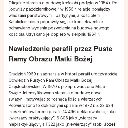
Oficjalne starania o budowę kościoła podjęto w 1954 r. Po
„odwilży październikowej” w 1956 r. relacje pomiędzy
władzami państwowymi i partyjnymi, a Kościołem
Katolickim nieco poprawiły się, ale konsekwentnie
odmawiano wydania pozwolenia na budowę nowego
kościoła. Uzyskano je dopiero w sierpniu 1964 r.
Nawiedzenie parafii przez Puste
Ramy Obrazu Matki Bożej
Grudzień 1969 r. zapisał się w historii parafii uroczystością
Odwiedzin Pustych Ram Obrazu Matki Bożej
Częstochowskiej. W 1970 r. przeprowadzono Misje
Święte. Intensyfikowano starania o budowę nowej
świątyni, motywując to rosnącą ilością wierzących.
Potwierdzono to dokładnymi spisami w 1972 r. Z 22 624
mieszkańców terenu parafii, 14 496 deklarowało się jako
„wierzący praktykujący”, 6 806 jako „wierzący
niepraktykujący”, a 1 322 jako „niewierzący” (zob.
Józef