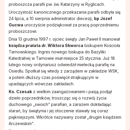
proboszcza parafii pw. św. Katarzyny w Ryglicach.
Uroczystość kanonicznego przekazania parafii odbyła się
24 lipca, a 10 sierpnia administrator diecezji,
bp Józef
Gucwa
uroczyście podziękował za pracę poprzedniemu
proboszczowi.
Dnia 13 grudnia 1997 r. ojciec święty Jan Paweł II mianował
księdza prałata dr. Wiktora Skworca
biskupem Kościoła
Tarnowskiego. Ingres nowego biskupa do Bazyliki
Katedralnej w Tarnowie miał miejsce 25 stycznia. Już 18
lutego nowy ordynariusz odwiedził mielecką parafię na
Osiedlu. Spotkał się wtedy z zarządem w zakładzie WSK,
a potem dłuższy czas poświęcił strajkującym w
upadających wówczas zakładach.
Ks. Czesak
z wielkim zaangażowaniem i pasją podjął
dzieło poprzedników, troszcząc się o rozwój życia
duchowego „swoich” parafian, a zarazem dokładając
starań, by świątynia i jej otoczenie stawały się coraz
piękniejszymi. Wkrótce nazywany został „drugim księdzem
Arczewskim”.