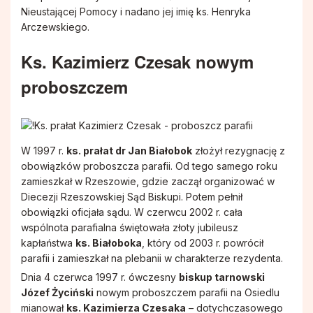
Nieustającej Pomocy i nadano jej imię ks. Henryka
Arczewskiego.
Ks. Kazimierz Czesak nowym
proboszczem
W 1997 r.
ks. prałat dr Jan Białobok
złożył rezygnację z
obowiązków proboszcza parafii. Od tego samego roku
zamieszkał w Rzeszowie, gdzie zaczął organizować w
Diecezji Rzeszowskiej Sąd Biskupi. Potem pełnił
obowiązki oficjała sądu. W czerwcu 2002 r. cała
wspólnota parafialna świętowała złoty jubileusz
kapłaństwa
ks. Białoboka
, który od 2003 r. powrócił
parafii i zamieszkał na plebanii w charakterze rezydenta.
Dnia 4 czerwca 1997 r. ówczesny
biskup tarnowski
Józef Życiński
nowym proboszczem parafii na Osiedlu
mianował
ks. Kazimierza Czesaka
– dotychczasowego