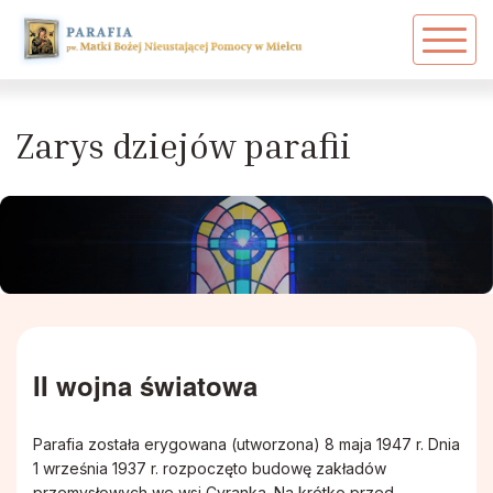
Powrót
Powrót
Powrót
Zarys dziejów parafii
Akcja Katolicka
Ekstremalna Droga Krzyżowa
Zarys dziejów parafii
Duszpasterze
Arcybractwo Serca Pana Jezusa
PPT - Grupa 17
Duszpasterze w historii parafii
Caritas
Dawni proboszczowie
Dziewczęca Służba Maryjna
Siostry Zakonne
Grupa Młodzieżowa
II wojna światowa
Patronka Mielca
Grupa Ojca Pio
Parafia została erygowana (utworzona) 8 maja 1947 r. Dnia
1 września 1937 r. rozpoczęto budowę zakładów
przemysłowych we wsi Cyranka. Na krótko przed