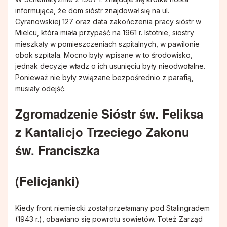
Duszpasterstwo Chorych i Samotnych
informująca, że dom sióstr znajdował się na ul.
Cyranowskiej 127 oraz data zakończenia pracy sióstr w
Mielcu, która miała przypaść na 1961 r. Istotnie, siostry
Chór Parafialny
mieszkały w pomieszczeniach szpitalnych, w pawilonie
obok szpitala. Mocno były wpisane w to środowisko,
jednak decyzje władz o ich usunięciu były nieodwołalne.
Ponieważ nie były związane bezpośrednio z parafią,
musiały odejść.
Zgromadzenie Sióstr św. Feliksa
z Kantalicjo Trzeciego Zakonu
św. Franciszka
(Felicjanki)
Kiedy front niemiecki został przełamany pod Stalingradem
(1943 r.), obawiano się powrotu sowietów. Toteż Zarząd