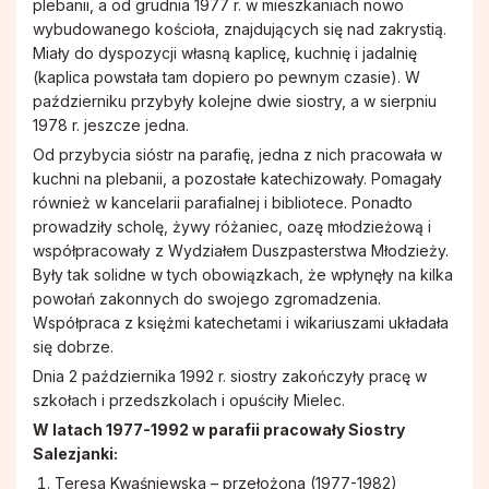
plebanii, a od grudnia 1977 r. w mieszkaniach nowo
wybudowanego kościoła, znajdujących się nad zakrystią.
Miały do dyspozycji własną kaplicę, kuchnię i jadalnię
(kaplica powstała tam dopiero po pewnym czasie). W
październiku przybyły kolejne dwie siostry, a w sierpniu
1978 r. jeszcze jedna.
Od przybycia sióstr na parafię, jedna z nich pracowała w
kuchni na plebanii, a pozostałe katechizowały. Pomagały
również w kancelarii parafialnej i bibliotece. Ponadto
prowadziły scholę, żywy różaniec, oazę młodzieżową i
współpracowały z Wydziałem Duszpasterstwa Młodzieży.
Były tak solidne w tych obowiązkach, że wpłynęły na kilka
powołań zakonnych do swojego zgromadzenia.
Współpraca z księżmi katechetami i wikariuszami układała
się dobrze.
Dnia 2 października 1992 r. siostry zakończyły pracę w
szkołach i przedszkolach i opuściły Mielec.
W latach 1977-1992 w parafii pracowały Siostry
Salezjanki:
Teresa Kwaśniewska – przełożona (1977-1982)