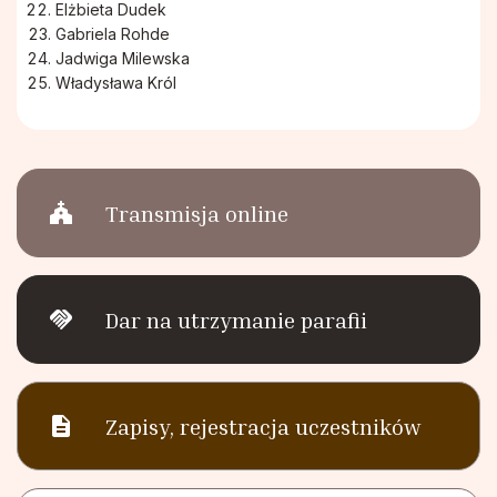
Elżbieta Dudek
Gabriela Rohde
Jadwiga Milewska
Władysława Król
church
Transmisja online
handshake
Dar na utrzymanie parafii
description
Zapisy, rejestracja uczestników