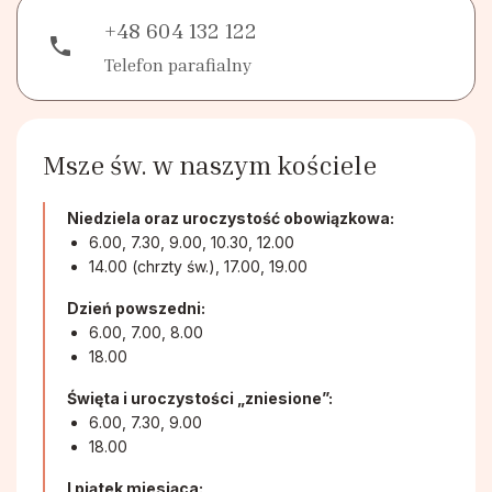
+48 604 132 122
phone
Telefon parafialny
Msze św. w naszym kościele
Niedziela oraz uroczystość obowiązkowa:
6.00, 7.30, 9.00, 10.30, 12.00
14.00 (chrzty św.), 17.00, 19.00
Dzień powszedni:
6.00, 7.00, 8.00
18.00
Święta i uroczystości „zniesione”:
6.00, 7.30, 9.00
18.00
I piątek miesiąca: