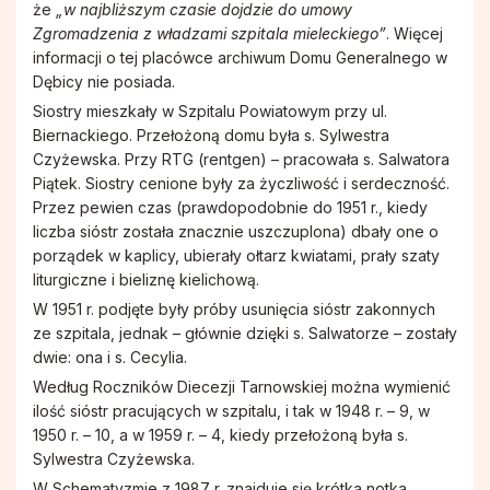
że
„w najbliższym czasie dojdzie do umowy
Zgromadzenia z władzami szpitala mieleckiego”
. Więcej
Stowarzyszenie Patronki Dobrej Śmierci
informacji o tej placówce archiwum Domu Generalnego w
Dębicy nie posiada.
Towarzystwo Przyjaciół WSD w Tarnowie
Siostry mieszkały w Szpitalu Powiatowym przy ul.
Biernackiego. Przełożoną domu była s. Sylwestra
Czyżewska. Przy RTG (rentgen) – pracowała s. Salwatora
Wspólnota Krwi Chrystusa
Piątek. Siostry cenione były za życzliwość i serdeczność.
Przez pewien czas (prawdopodobnie do 1951 r., kiedy
liczba sióstr została znacznie uszczuplona) dbały one o
Krucjata Wyzwolenia Człowieka
porządek w kaplicy, ubierały ołtarz kwiatami, prały szaty
liturgiczne i bieliznę kielichową.
Rycerze św. Jana Pawła II
W 1951 r. podjęte były próby usunięcia sióstr zakonnych
ze szpitala, jednak – głównie dzięki s. Salwatorze – zostały
dwie: ona i s. Cecylia.
Apostolstwo Pomocy Duszom Czyśćcowym
Według Roczników Diecezji Tarnowskiej można wymienić
ilość sióstr pracujących w szpitalu, i tak w 1948 r. – 9, w
1950 r. – 10, a w 1959 r. – 4, kiedy przełożoną była s.
Wspólnota modlitewna "Ojczyzna"
Sylwestra Czyżewska.
W Schematyzmie z 1987 r. znajduje się krótka notka