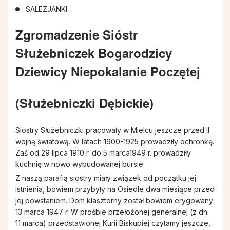
Pismo IKONA
Rodzinne Róże Różańcowe
SALEZJANKI
Zgromadzenie Sióstr
Sakramenty
Hospicjum Domowe
Służebniczek Bogarodzicy
Koło Przyjaciół Radia Maryja
Dziewicy Niepokalanie Poczętej
Promyczki Bożej Miłości
(Służebniczki Dębickie)
Róże Różańcowe
Siostry Służebniczki pracowały w Mielcu jeszcze przed II
wojną światową. W latach 1900-1925 prowadziły ochronkę.
Zaś od 29 lipca 1910 r. do 5 marca1949 r. prowadziły
Rycerstwo Niepokalanej
kuchnię w nowo wybudowanej bursie.
Z naszą parafią siostry miały związek od początku jej
Schola Dziecięca Boże Nutki
istnienia, bowiem przybyły na Osiedle dwa miesiące przed
jej powstaniem. Dom klasztorny został bowiem erygowany
13 marca 1947 r. W prośbie przełożonej generalnej (z dn.
Służba Liturgiczna Ołtarza
11 marca) przedstawionej Kurii Biskupiej czytamy jeszcze,