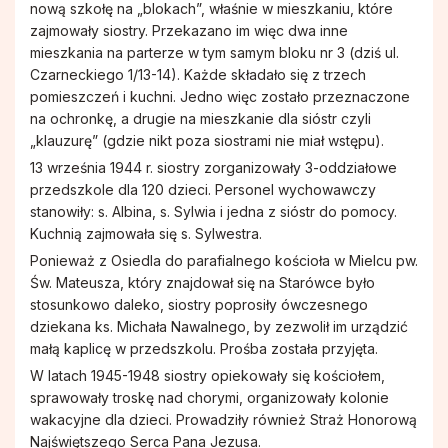
nową szkołę na „blokach”, właśnie w mieszkaniu, które
zajmowały siostry. Przekazano im więc dwa inne
mieszkania na parterze w tym samym bloku nr 3 (dziś ul.
Czarneckiego 1/13-14). Każde składało się z trzech
pomieszczeń i kuchni. Jedno więc zostało przeznaczone
na ochronkę, a drugie na mieszkanie dla sióstr czyli
„klauzurę” (gdzie nikt poza siostrami nie miał wstępu).
13 września 1944 r. siostry zorganizowały 3-oddziałowe
przedszkole dla 120 dzieci. Personel wychowawczy
stanowiły: s. Albina, s. Sylwia i jedna z sióstr do pomocy.
Kuchnią zajmowała się s. Sylwestra.
Ponieważ z Osiedla do parafialnego kościoła w Mielcu pw.
Św. Mateusza, który znajdował się na Starówce było
stosunkowo daleko, siostry poprosiły ówczesnego
dziekana ks. Michała Nawalnego, by zezwolił im urządzić
małą kaplicę w przedszkolu. Prośba została przyjęta.
W latach 1945-1948 siostry opiekowały się kościołem,
sprawowały troskę nad chorymi, organizowały kolonie
wakacyjne dla dzieci. Prowadziły również Straż Honorową
Najświętszego Serca Pana Jezusa.