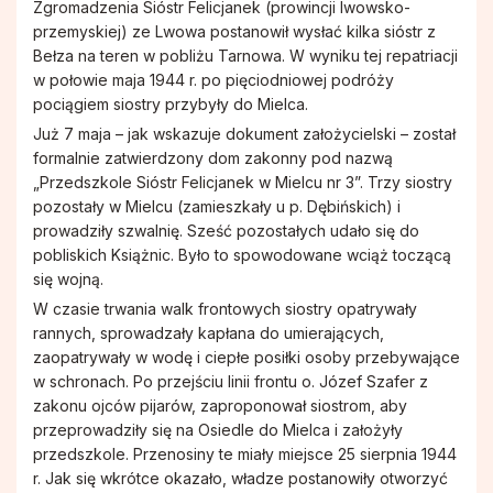
Zgromadzenia Sióstr Felicjanek (prowincji lwowsko-
przemyskiej) ze Lwowa postanowił wysłać kilka sióstr z
Bełza na teren w pobliżu Tarnowa. W wyniku tej repatriacji
w połowie maja 1944 r. po pięciodniowej podróży
pociągiem siostry przybyły do Mielca.
Już 7 maja – jak wskazuje dokument założycielski – został
formalnie zatwierdzony dom zakonny pod nazwą
„Przedszkole Sióstr Felicjanek w Mielcu nr 3”. Trzy siostry
pozostały w Mielcu (zamieszkały u p. Dębińskich) i
prowadziły szwalnię. Sześć pozostałych udało się do
pobliskich Książnic. Było to spowodowane wciąż toczącą
się wojną.
W czasie trwania walk frontowych siostry opatrywały
rannych, sprowadzały kapłana do umierających,
zaopatrywały w wodę i ciepłe posiłki osoby przebywające
w schronach. Po przejściu linii frontu o. Józef Szafer z
zakonu ojców pijarów, zaproponował siostrom, aby
przeprowadziły się na Osiedle do Mielca i założyły
przedszkole. Przenosiny te miały miejsce 25 sierpnia 1944
r. Jak się wkrótce okazało, władze postanowiły otworzyć