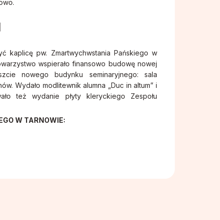
sowo.
M
żyć kaplicę pw. Zmartwychwstania Pańskiego w
Towarzystwo wspierało finansowo budowę nowej
szcie nowego budynku seminaryjnego: sala
nów. Wydało modlitewnik alumna „Duc in altum” i
wało też wydanie płyty kleryckiego Zespołu
GO W TARNOWIE: