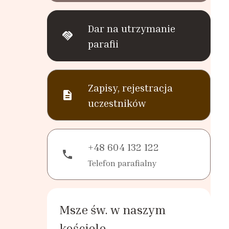
Dar na utrzymanie
handshake
parafii
Zapisy, rejestracja
description
uczestników
+48 604 132 122
phone
Telefon parafialny
Msze św. w naszym
kościele