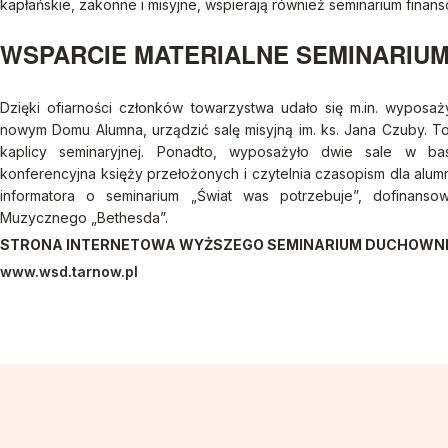
kapłańskie, zakonne i misyjne, wspierają również seminarium finan
WSPARCIE MATERIALNE SEMINARIU
Dzięki ofiarności członków towarzystwa udało się m.in. wyposa
nowym Domu Alumna, urządzić salę misyjną im. ks. Jana Czuby. 
kaplicy seminaryjnej. Ponadto, wyposażyło dwie sale w ba
konferencyjna księży przełożonych i czytelnia czasopism dla alum
informatora o seminarium „Świat was potrzebuje”, dofinanso
Muzycznego „Bethesda”.
STRONA INTERNETOWA WYŻSZEGO SEMINARIUM DUCHOWNE
www.wsd.tarnow.pl