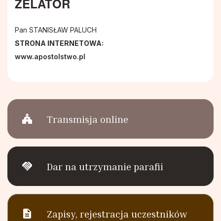
ZELATOR
Duszpasterstwo Chorych i Samotnych
Pan STANISŁAW PALUCH
Chór Parafialny
STRONA INTERNETOWA:
www.apostolstwo.pl
church
Transmisja online
handshake
Dar na utrzymanie parafii
description
Zapisy, rejestracja uczestników