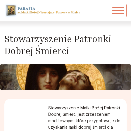
Powrót
Powrót
Powrót
Zarys dziejów parafii
Akcja Katolicka
Ekstremalna Droga Krzyżowa
Stowarzyszenie Patronki
Duszpasterze
Arcybractwo Serca Pana Jezusa
PPT - Grupa 17
Dobrej Śmierci
Duszpasterze w historii parafii
Caritas
Dawni proboszczowie
Dziewczęca Służba Maryjna
Siostry Zakonne
Grupa Młodzieżowa
Stowarzyszenie Matki Bożej Patronki
Dobrej Śmierci jest zrzeszeniem
Patronka Mielca
Grupa Ojca Pio
modlitewnym, które przygotowuje do
uzyskania łaski dobrej śmierci dla