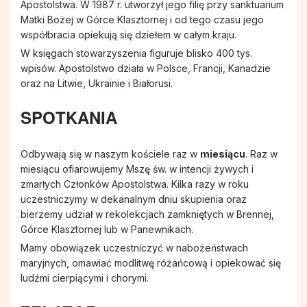
Apostolstwa. W 1987 r. utworzył jego filię przy sanktuarium
Matki Bożej w Górce Klasztornej i od tego czasu jego
Stowarzyszenie Patronki Dobrej Śmierci
współbracia opiekują się dziełem w całym kraju.
W księgach stowarzyszenia figuruje blisko 400 tys.
Towarzystwo Przyjaciół WSD w Tarnowie
wpisów. Apostolstwo działa w Polsce, Francji, Kanadzie
oraz na Litwie, Ukrainie i Białorusi.
Wspólnota Krwi Chrystusa
SPOTKANIA
Krucjata Wyzwolenia Człowieka
Odbywają się w naszym kościele raz w
miesiącu
. Raz w
miesiącu ofiarowujemy Mszę św. w intencji żywych i
zmarłych Członków Apostolstwa. Kilka razy w roku
Rycerze św. Jana Pawła II
uczestniczymy w dekanalnym dniu skupienia oraz
bierzemy udział w rekolekcjach zamkniętych w Brennej,
Górce Klasztornej lub w Panewnikach.
Apostolstwo Pomocy Duszom Czyśćcowym
Mamy obowiązek uczestniczyć w nabożeństwach
maryjnych, omawiać modlitwę różańcową i opiekować się
Wspólnota modlitewna "Ojczyzna"
ludźmi cierpiącymi i chorymi.