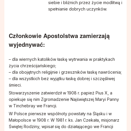
Pismo IKONA
Rodzinne Róże Różańcowe
siebie i bliźnich przez życie modlitwą i
spełnianie dobrych uczynków.
Sakramenty
Hospicjum Domowe
Członkowie Apostolstwa zamierzają
Koło Przyjaciół Radia Maryja
wyjednywać:
Promyczki Bożej Miłości
– dla wiernych katolików łaskę wytrwania w praktykach
życia chrześcijańskiego;
Róże Różańcowe
– dla obojętnych religijnie i grzeszników łaskę nawrócenia;
– dla wszystkich bez wyjątku łaskę dobrej i szczęśliwej
śmieci.
Rycerstwo Niepokalanej
Stowarzyszenie zatwierdził w 1908 r. papież Pius X, a
opiekuje się nim Zgromadzenie Najświętszej Maryi Panny
w Tinchebray we Francji.
Schola Dziecięca Boże Nutki
W Polsce pierwsze wspólnoty powstały na Śląsku i w
Małopolsce w 1908 r. W 1981 r. ks. Jan Czekała, misjonarz
Służba Liturgiczna Ołtarza
Świętej Rodziny, wpisał się do działającego we Francji