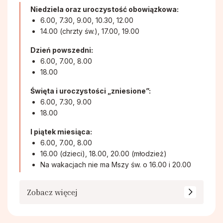
Duszpasterstwo Chorych i Samotnych
Niedziela oraz uroczystość obowiązkowa:
6.00, 7.30, 9.00, 10.30, 12.00
14.00 (chrzty św.), 17.00, 19.00
Chór Parafialny
Dzień powszedni:
6.00, 7.00, 8.00
18.00
Święta i uroczystości „zniesione”:
6.00, 7.30, 9.00
18.00
I piątek miesiąca:
6.00, 7.00, 8.00
16.00 (dzieci), 18.00, 20.00 (młodzież)
Na wakacjach nie ma Mszy św. o 16.00 i 20.00
Zobacz więcej