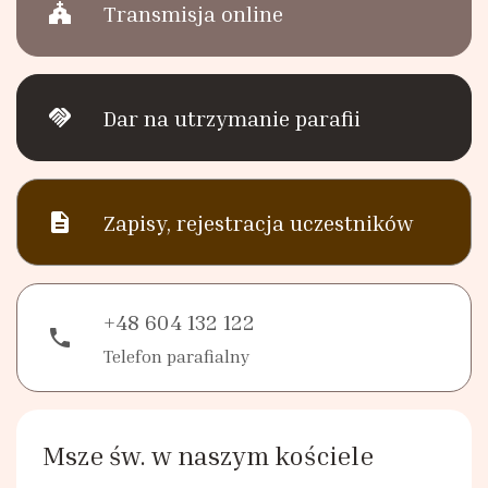
church
Transmisja online
Stowarzyszenie Patronki Dobrej Śmierci
Towarzystwo Przyjaciół WSD w Tarnowie
handshake
Dar na utrzymanie parafii
Wspólnota Krwi Chrystusa
description
Zapisy, rejestracja uczestników
Krucjata Wyzwolenia Człowieka
Rycerze św. Jana Pawła II
+48 604 132 122
phone
Telefon parafialny
Apostolstwo Pomocy Duszom Czyśćcowym
Wspólnota modlitewna "Ojczyzna"
Msze św. w naszym kościele