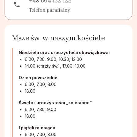
Duszpasterstwo Chorych i Samotnych
phone
Telefon parafialny
Chór Parafialny
Msze św. w naszym kościele
Niedziela oraz uroczystość obowiązkowa:
6.00, 7.30, 9.00, 10.30, 12.00
14.00 (chrzty św.), 17.00, 19.00
Dzień powszedni:
6.00, 7.00, 8.00
18.00
Święta i uroczystości „zniesione”:
6.00, 7.30, 9.00
18.00
I piątek miesiąca:
6.00, 7.00, 8.00