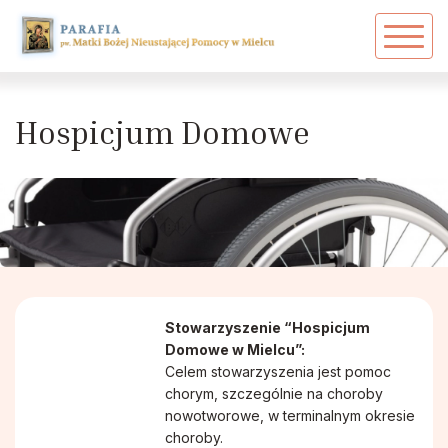
Powrót
Powrót
Powrót
Zarys dziejów parafii
Akcja Katolicka
Ekstremalna Droga Krzyżowa
Hospicjum Domowe
Duszpasterze
Arcybractwo Serca Pana Jezusa
PPT - Grupa 17
Duszpasterze w historii parafii
Caritas
Dawni proboszczowie
Dziewczęca Służba Maryjna
Stowarzyszenie “Hospicjum
Siostry Zakonne
Grupa Młodzieżowa
Domowe w Mielcu”:
Celem stowarzyszenia jest pomoc
chorym, szczególnie na choroby
Patronka Mielca
Grupa Ojca Pio
nowotworowe, w terminalnym okresie
choroby.