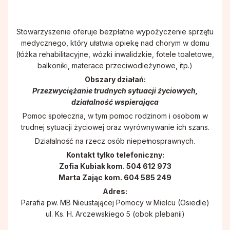
Pismo IKONA
Rodzinne Róże Różańcowe
Stowarzyszenie oferuje bezpłatne wypożyczenie sprzętu
Sakramenty
Hospicjum Domowe
medycznego, który ułatwia opiekę nad chorym w domu
(łóżka rehabilitacyjne, wózki inwalidzkie, fotele toaletowe,
Koło Przyjaciół Radia Maryja
balkoniki, materace przeciwodleżynowe, itp.)
Obszary działań:
Przezwyciężanie trudnych sytuacji życiowych,
Promyczki Bożej Miłości
działalność wspierająca
Pomoc społeczna, w tym pomoc rodzinom i osobom w
Róże Różańcowe
trudnej sytuacji życiowej oraz wyrównywanie ich szans.
Działalność na rzecz osób niepełnosprawnych.
Kontakt tylko telefoniczny:
Rycerstwo Niepokalanej
Zofia Kubiak kom. 504 612 973
Marta Zając kom. 604 585 249
Schola Dziecięca Boże Nutki
Adres:
Parafia pw. MB Nieustającej Pomocy w Mielcu (Osiedle)
ul. Ks. H. Arczewskiego 5 (obok plebanii)
Służba Liturgiczna Ołtarza