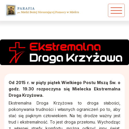
Powrót
Powrót
Powrót
Zarys dziejów parafii
Akcja Katolicka
Ekstremalna Droga Krzyżowa
Duszpasterze
Arcybractwo Serca Pana Jezusa
PPT - Grupa 17
Duszpasterze w historii parafii
Caritas
Dawni proboszczowie
Dziewczęca Służba Maryjna
Od 2015 r. w piąty piątek Wielkiego Postu Mszą Św. o
godz. 19.30 rozpoczyna się Mielecka Ekstremalna
Droga Krzyżowa.
Siostry Zakonne
Grupa Młodzieżowa
Ekstremalna Droga Krzyżowa to droga słabości,
pokonywania trudności i własnych ograniczeń po to, aby
Patronka Mielca
Grupa Ojca Pio
stać się pięknym człowiekiem. Na tej drodze ważny jest
trud i ekstremalność. To jest droga przełomu. Wychodząc
z własnej strefy komfortu, można odkryć inny świat.