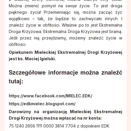
Pismo IKONA
Rodzinne Róże Różańcowe
Można zmienić pomysł na swoje życie. To jest droga
pięknego życia! Przemieniając się, można zacząć żyć
wyjątkowo – tak, że będzie to zachwycało innych. I
Sakramenty
Hospicjum Domowe
znaleźć życie w obfitości. Właśnie po to jest Ekstremalna
Droga Krzyżowa. Ekstremalna Droga Krzyżowa jest bramą.
Koło Przyjaciół Radia Maryja
Jeśli przez nią przejdziemy, możemy znaleźć życie w
obfitości.
Opiekunem Mieleckiej Ekstremalnej Drogi Krzyżowej
Promyczki Bożej Miłości
jest ks. Maciej Igielski.
Szczegółowe informacje można znaleźć
Róże Różańcowe
tutaj:
Rycerstwo Niepokalanej
https://www.facebook.com/MIELEC.EDK/
https://edkmielec.blogspot.com/
Schola Dziecięca Boże Nutki
Darowizny na organizację Mieleckiej Ekstremalnej
Drogi Krzyżowej można wpłacać na nr konta:
Służba Liturgiczna Ołtarza
75 1240 2656 1111 0000 3814 7704 z dopiskiem EDK